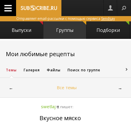
Отправляет email-рассылки с помощью сервиса
Sendsay
Выпуски
Группы
Подборки
5673
Мои любимые рецепты
Темы
Галерея
Файлы
Поиск по группе
Все темы
←
→
swetlaj
пишет:
tt
Вкусное мяско