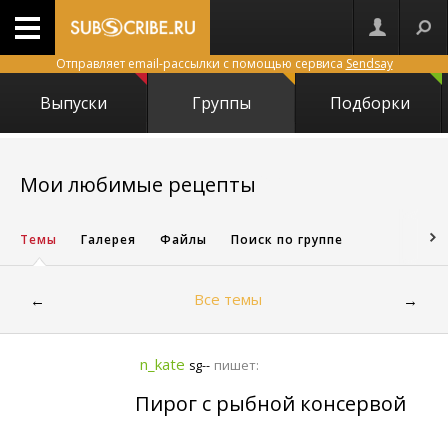
Отправляет email-рассылки с помощью сервиса
Sendsay
Выпуски
Группы
Подборки
5673
Мои любимые рецепты
Темы
Галерея
Файлы
Поиск по группе
Все темы
←
→
n_kate
пишет:
sg--
Пирог с рыбной консервой