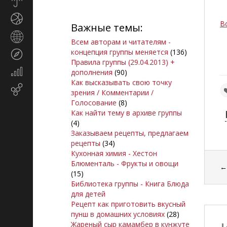
Прогноз
погоды
Спорт
В
Важные темы:
Страны
Всем авторам и читателям -
и
концепция группы меняется
(136)
Туризм
регионы
Правила группы (29.04.2013) +
Экономика
дополнения
(90)
и
Как высказывать свою точку
Email-
финансы
зрения / Комментарии /
маркетинг
Голосование
(8)
Как найти тему в архиве группы
(4)
Заказываем рецепты, предлагаем
рецепты
(34)
Кухонная химия - Хестон
Блюменталь - Фрукты и овощи
(15)
Библиотека группы - Книга Блюда
для детей
Рецепт как приготовить вкусный
пунш в домашних условиях
(28)
Жареный сыр камамбер в кунжуте