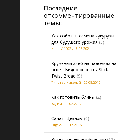
Последние
откомментированные
темы:
Как собрать семена кукурузы
для будущего урожая
(3)
Игорь11002
,
18.08.2021
Крученый хлеб на палочках на
огне - Видео рецепт / Stick
Twist Bread
(9)
Типатов Николай
,
29.08.2019
Как готовить блины
(2)
Вадим
,
04.02.2017
Салат 'Цезарь'
(6)
Olga-S
,
15.12.2016
Выпрыгивающие булочки
(13)