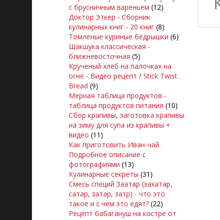
с брусничным вареньем
(12)
Доктор Эткер - Сборник
кулинарных книг - 20 книг
(8)
Томлёные куриные бёдрышки
(6)
Шакшука классическая -
ближневосточная
(5)
Крученый хлеб на палочках на
огне - Видео рецепт / Stick Twist
Bread
(9)
Мерная таблица продуктов -
таблица продуктов питания
(10)
Сбор крапивы, заготовка крапивы
на зиму для супа из крапивы +
видео
(11)
Как приготовить Иван-чай.
Подробное описание с
фотографиями
(13)
Кулинарные секреты
(31)
Смесь специй Заатар (захатар,
сатар, затар, затр) - что это
такое и с чем это едят?
(22)
Рецепт бабагануш на костре от