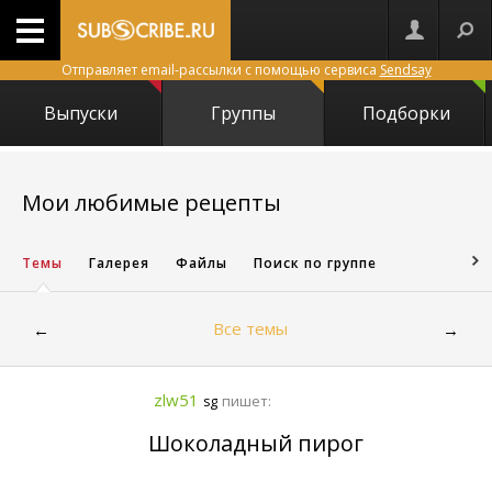
Отправляет email-рассылки с помощью сервиса
Sendsay
Выпуски
Группы
Подборки
5673
Мои любимые рецепты
Темы
Галерея
Файлы
Поиск по группе
Все темы
←
→
zlw51
пишет:
sg
Шоколадный пирог