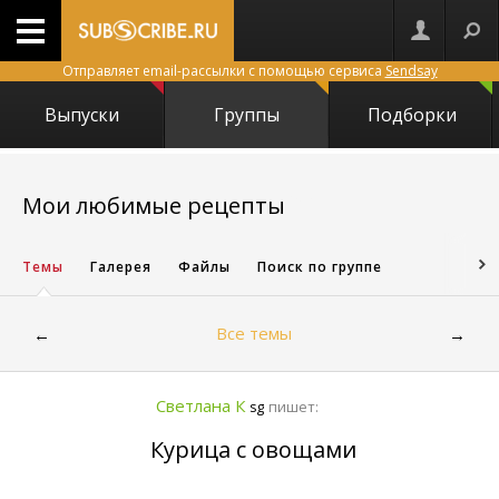
Отправляет email-рассылки с помощью сервиса
Sendsay
Выпуски
Группы
Подборки
5673
Мои любимые рецепты
Темы
Галерея
Файлы
Поиск по группе
Все темы
←
→
Светлана К
пишет:
sg
Курица с овощами