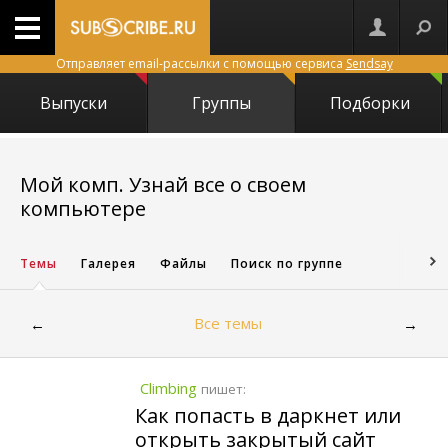
Отправляет email-рассылки с помощью сервиса
Sendsay
Выпуски
Группы
Подборки
Мой комп. Узнай все о своем
14025
компьютере
Темы
Галерея
Файлы
Поиск по группе
Все темы
←
→
Climbing
пишет:
Как попасть в даркнет или
открыть закрытый сайт