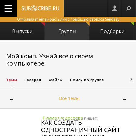
Отправляет email-рассылки с помощью сервиса
Sendsay
Выпуски
Группы
Подборки
Мой комп. Узнай все о своем
14025
компьютере
Темы
Галерея
Файлы
Поиск по группе
Все темы
←
→
Римма Федосеева
пишет:
КАК СОЗДАТЬ
ОДНОСТРАНИЧНЫЙ САЙТ