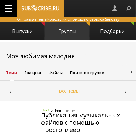
Отправляет email-рассылки с помощью сервиса
Sendsay
Выпуски
Группы
Подборки
18962
Моя любимая мелодия
Темы
Галерея
Файлы
Поиск по группе
Все темы
←
→
***
пишет:
Аdmin.
Публикация музыкальных
файлов с помощью
простоплеер