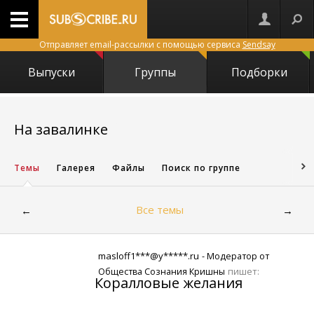
Отправляет email-рассылки с помощью сервиса
Sendsay
Выпуски
Группы
Подборки
8574
На завалинке
Темы
Галерея
Файлы
Поиск по группе
Все темы
←
→
masloff1***@y*****.ru
- Модератор от
пишет:
Общества Сознания Кришны
Коралловые желания