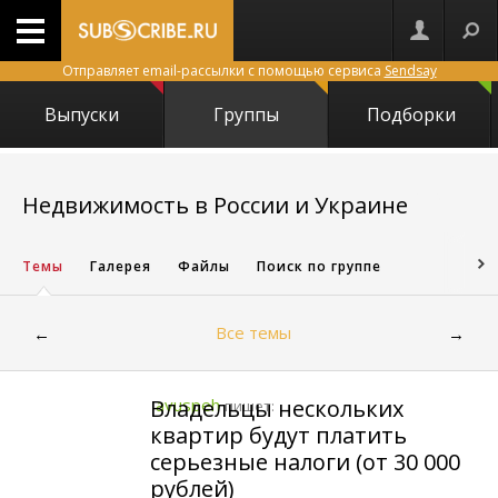
Отправляет email-рассылки с помощью сервиса
Sendsay
Выпуски
Группы
Подборки
1842
Недвижимость в России и Украине
Темы
Галерея
Файлы
Поиск по группе
Все темы
←
→
Владельцы нескольких
avuspeh
пишет:
квартир будут платить
серьезные налоги (от 30 000
рублей)