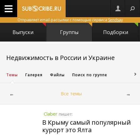
Отправляет email-рассылки с помощью сервиса
Sendsay
Выпуски
Группы
Подборки
1842
Недвижимость в России и Украине
Темы
Галерея
Файлы
Поиск по группе
Все темы
←
→
Claber
пишет:
В Крыму самый популярный
курорт это Ялта