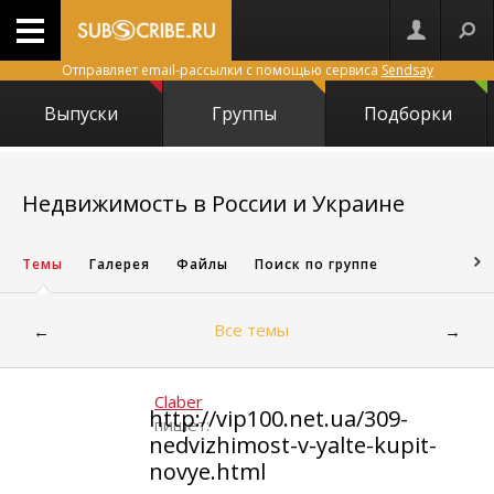
Отправляет email-рассылки с помощью сервиса
Sendsay
Выпуски
Группы
Подборки
1842
Недвижимость в России и Украине
Темы
Галерея
Файлы
Поиск по группе
Все темы
←
→
Claber
http://vip100.net.ua/309-
пишет:
nedvizhimost-v-yalte-kupit-
novye.html