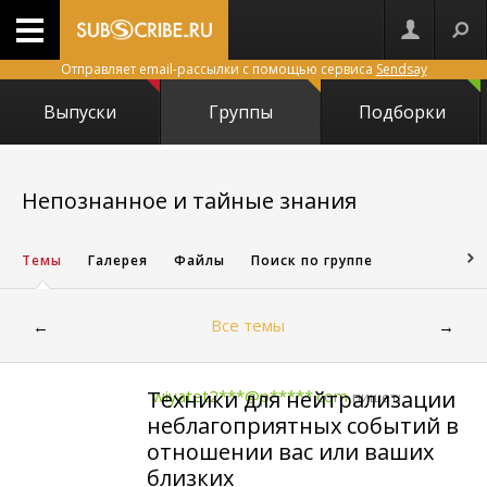
Отправляет email-рассылки с помощью сервиса
Sendsay
Выпуски
Группы
Подборки
2287
Непознанное и тайные знания
Темы
Галерея
Файлы
Поиск по группе
Все темы
←
→
Техники для нейтрализации
wiyatet2***@p*****.com
пишет:
неблагоприятных событий в
отношении вас или ваших
близких