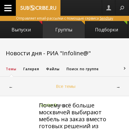
Отправляет email-рассылки с помощью сервиса
Sendsay
Выпуски
Группы
Подборки
15399
Новости дня - РИА "Infoline@"
Темы
Галерея
Файлы
Поиск по группе
Все темы
←
→
Почему всё больше
VectorR
пишет:
москвичей выбирают
мебель на заказ вместо
готовых решений из