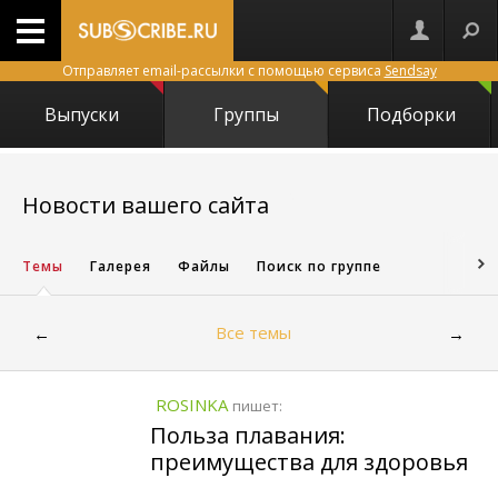
Отправляет email-рассылки с помощью сервиса
Sendsay
Выпуски
Группы
Подборки
8324
Новости вашего сайта
Темы
Галерея
Файлы
Поиск по группе
Все темы
←
→
ROSINKA
пишет:
Польза плавания:
преимущества для здоровья