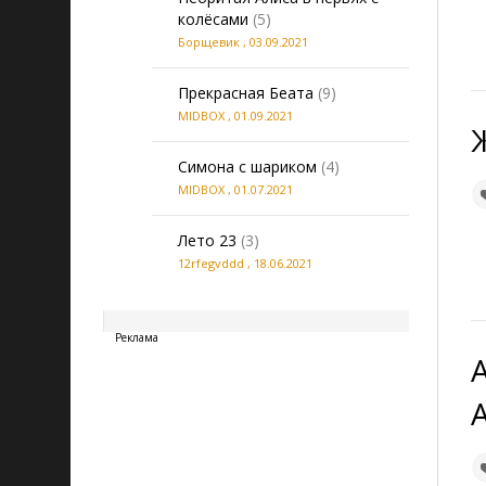
гениталий, крупных планов,
колёсами
(5)
разворотов, а также порно.
Борщевик
,
03.09.2021
4. В темах запрещены ссылки на
Прекрасная Беата
(9)
ресурсы сомнительного
MIDBOX
,
01.09.2021
содержания.
Симона с шариком
(4)
5. Комментарии с ненормативной
лексикой будут удаляться, а
MIDBOX
,
01.07.2021
авторы подобных комментариев
баниться.
Лето 23
(3)
12rfegvddd
,
18.06.2021
20260806130640
Реклама