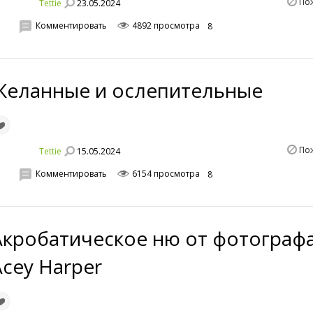
По
23.05.2024
Tettie
Комментировать
4892 просмотра
8
Желанные и ослепительные
По
15.05.2024
Tettie
Комментировать
6154 просмотра
8
Акробатическое ню от фотограф
Acey Harper