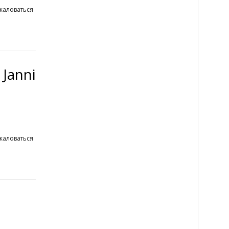
жаловаться
Janni
жаловаться