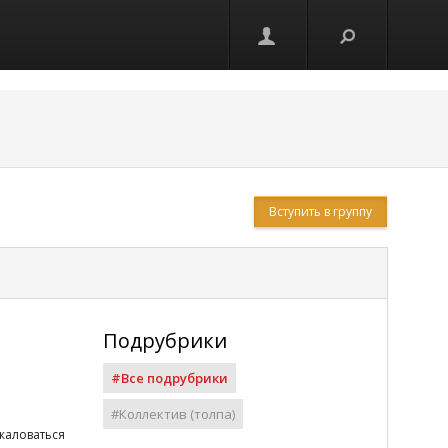
Вступить в группу
Подрубрики
#Все подрубрики
#Коллектив (толпа)
жаловаться