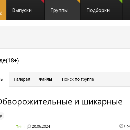
и
Выпуски
Группы
Подборки
y
1319
е(18+)
мы
Галерея
Файлы
Поиск по группе
Обворожительные и шикарные
По
20.06.2024
Tettie