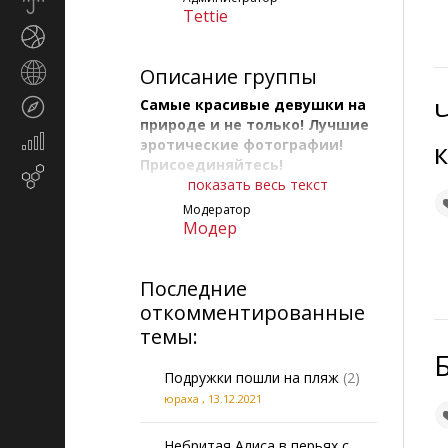
Прогноз
Tettie
погоды
Спорт
Страны
Описание группы
и
Самые красивые девушки на
Туризм
регионы
природе и не только! Лучшие
Экономика
эротические фотографии!
и
Присоединяйтесь!
Email-
финансы
показать весь текст
маркетинг
Правила группы:
Модератор
Модер
1. Фото должны соответствовать
названию группы (с обнажёнными
девушками на природе, красивые,
Последние
художественные, отобранные со
откомментированные
вкусом).
темы:
2. В теме должно быть от 5 до 15
Подружки пошли на пляж
(2)
фотографий.
юраха
,
13.12.2021
3. Фотографии не должны
содержать отчётливо видимых
Небритая Алиса в перьях с