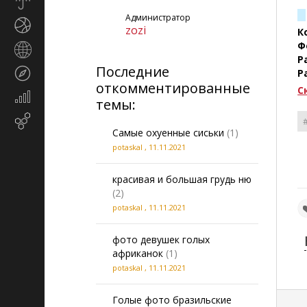
Прогноз
погоды
Администратор
Спорт
zozi
К
Ф
Страны
Р
и
Последние
Туризм
Р
регионы
откомментированные
C
Экономика
темы:
и
Email-
финансы
Самые охуенные сиськи
(1)
маркетинг
potaskal
,
11.11.2021
красивая и большая грудь ню
(2)
potaskal
,
11.11.2021
фото девушек голых
африканок
(1)
potaskal
,
11.11.2021
Голые фото бразильские