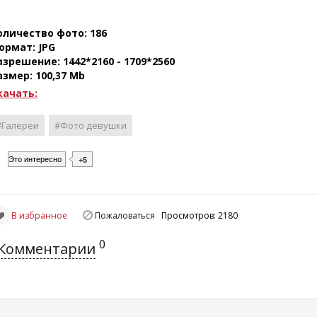
оличество фото: 186
ормат: JPG
азрешение: 1442*2160 - 1709*2560
азмер: 100,37 Mb
качать:
#Галереи
#Фото девушки
Это интересно
+5
В избранное
Пожаловаться
Просмотров: 2180
0
Комментарии