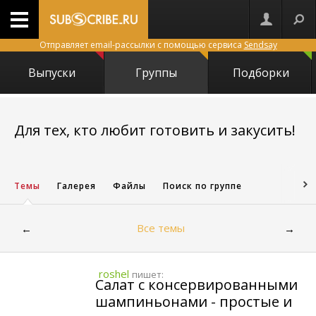
Отправляет email-рассылки с помощью сервиса
Sendsay
Выпуски
Группы
Подборки
Для тех, кто любит готовить и закусить!
329
Темы
Галерея
Файлы
Поиск по группе
Все темы
←
→
roshel
пишет:
Салат с консервированными
шампиньонами - простые и