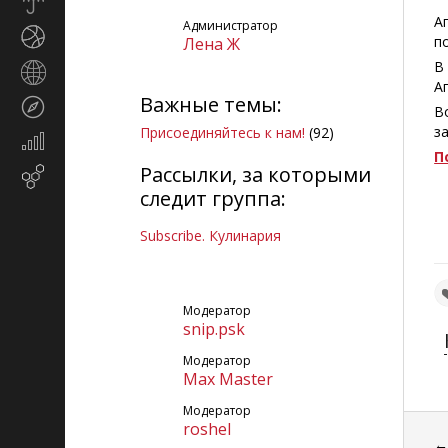
Прогноз
погоды
А
Администратор
Спорт
п
Лена Ж
В
Страны
А
и
Важные темы:
Туризм
регионы
В
з
Присоединяйтесь к нам!
(92)
Экономика
П
и
Рассылки, за которыми
Email-
финансы
следит группа:
маркетинг
Subscribe. Кулинария
Модератор
snip.psk
Модератор
Max Master
Модератор
roshel