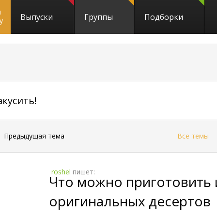
и
Выпуски
Группы
Подборки
y
329
акусить!
←
Предыдущая тема
Все темы
roshel
пишет:
Что можно приготовить 
оригинальных десертов