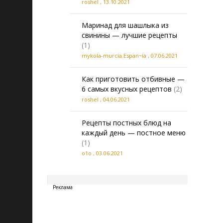
roshel
,
13.10.2021
Маринад для шашлыка из
свинины — лучшие рецепты
(1)
mykola-murcia.Espan~ia
,
07.06.2021
Как приготовить отбивные —
6 самых вкусных рецептов
(2)
roshel
,
04.06.2021
Рецепты постных блюд на
каждый день — постное меню
(1)
о1о
,
03.06.2021
20260807171224
Реклама