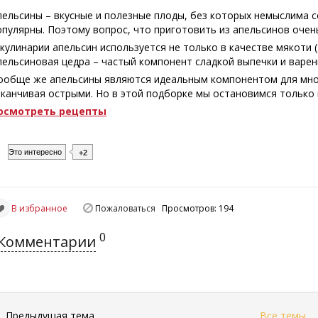
пельсины – вкусные и полезные плоды, без которых немыслима с
опулярны. Поэтому вопрос, что приготовить из апельсинов очень
 кулинарии апельсин используется не только в качестве мякоти (
пельсиновая цедра – частый компонент сладкой выпечки и варень
ообще же апельсины являются идеальным компонентом для множ
аканчивая острыми. Но в этой подборке мы остановимся только 
осмотреть рецепты
Это интересно
+2
В избранное
Пожаловаться
Просмотров: 194
0
Комментарии
←
Предыдущая тема
Все темы