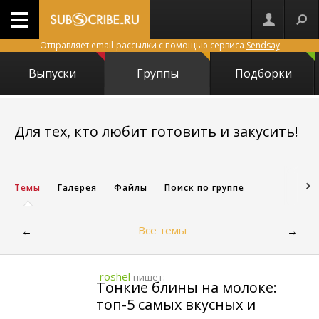
Отправляет email-рассылки с помощью сервиса
Sendsay
Выпуски
Группы
Подборки
Для тех, кто любит готовить и закусить!
329
Темы
Галерея
Файлы
Поиск по группе
Все темы
←
→
roshel
пишет:
Тонкие блины на молоке:
топ-5 самых вкусных и