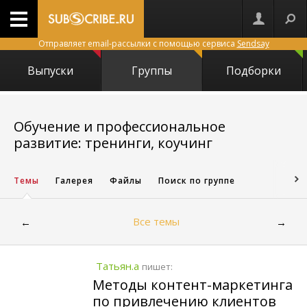
Отправляет email-рассылки с помощью сервиса
Sendsay
Выпуски
Группы
Подборки
Обучение и профессиональное
228
развитие: тренинги, коучинг
Темы
Галерея
Файлы
Поиск по группе
Все темы
←
→
Татьян.а
пишет:
Методы контент-маркетинга
по привлечению клиентов