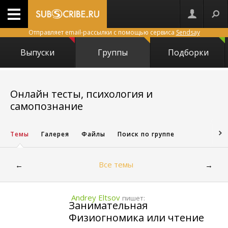
Отправляет email-рассылки с помощью сервиса
Sendsay
Выпуски
Группы
Подборки
Онлайн тесты, психология и
85
самопознание
Темы
Галерея
Файлы
Поиск по группе
Все темы
←
→
Andrey Eltsov
пишет:
Занимательная
Физиогномика или чтение