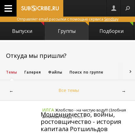
Отправляет email-рассылки с помощью сервиса
Sendsay
Выпуски
Группы
Подборки
14489
Откуда мы пришли?
Темы
Галерея
Файлы
Поиск по группе
Все темы
←
→
ИЛГА
Жлобство - на чистую воду!!! (Злобная
Мошенничество, войны,
пишет:
антисоветчица)
ростовщичество - история
капитала Ротшильдов