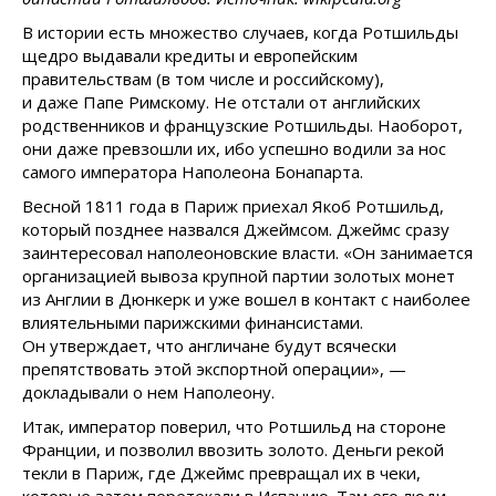
В истории есть множество случаев, когда Ротшильды
щедро выдавали кредиты и европейским
правительствам (в том числе и российскому),
и даже Папе Римскому. Не отстали от английских
родственников и французские Ротшильды. Наоборот,
они даже превзошли их, ибо успешно водили за нос
самого императора Наполеона Бонапарта.
Весной 1811 года в Париж приехал Якоб Ротшильд,
который позднее назвался Джеймсом. Джеймс сразу
заинтересовал наполеоновские власти. «Он занимается
организацией вывоза крупной партии золотых монет
из Англии в Дюнкерк и уже вошел в контакт с наиболее
влиятельными парижскими финансистами.
Он утверждает, что англичане будут всячески
препятствовать этой экспортной операции», —
докладывали о нем Наполеону.
Итак, император поверил, что Ротшильд на стороне
Франции, и позволил ввозить золото. Деньги рекой
текли в Париж, где Джеймс превращал их в чеки,