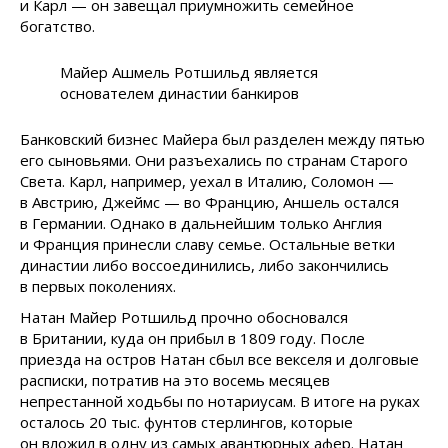
и Карл — он завещал приумножить семейное
богатство.
Майер Ашмель Ротшильд является
основателем династии банкиров
Банковский бизнес Майера был разделен между пятью
его сыновьями. Они разъехались по странам Старого
Света. Карл, например, уехал в Италию, Соломон —
в Австрию, Джеймс — во Францию, Аншель остался
в Германии. Однако в дальнейшим только Англия
и Франция принесли славу семье. Остальные ветки
династии либо воссоединились, либо закончились
в первых поколениях.
Натан Майер Ротшильд прочно обосновался
в Британии, куда он прибыл в 1809 году. После
приезда на остров Натан сбыл все векселя и долговые
расписки, потратив на это восемь месяцев
непрестанной ходьбы по нотариусам. В итоге на руках
осталось 20 тыс. фунтов стерлингов, которые
он вложил в одну из самых авантюрных афер. Натан