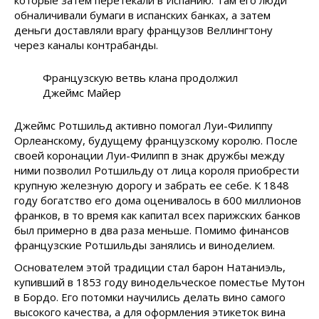
которые затем перетекали в Испанию. Там его люди
обналичивали бумаги в испанских банках, а затем
деньги доставляли врагу французов Веллингтону
через каналы контрабанды.
Французскую ветвь клана продолжил
Джеймс Майер
Джеймс Ротшильд активно помогал Луи-Филиппу
Орлеанскому, будущему французскому королю. После
своей коронации Луи-Филипп в знак дружбы между
ними позволил Ротшильду от лица короля приобрести
крупную железную дорогу и забрать ее себе. К 1848
году богатство его дома оценивалось в 600 миллионов
франков, в то время как капитал всех парижских банков
был примерно в два раза меньше. Помимо финансов
французские Ротшильды занялись и виноделием.
Основателем этой традиции стал барон Натаниэль,
купивший в 1853 году винодельческое поместье Мутон
в Бордо. Его потомки научились делать вино самого
высокого качества, а для оформления этикеток вина