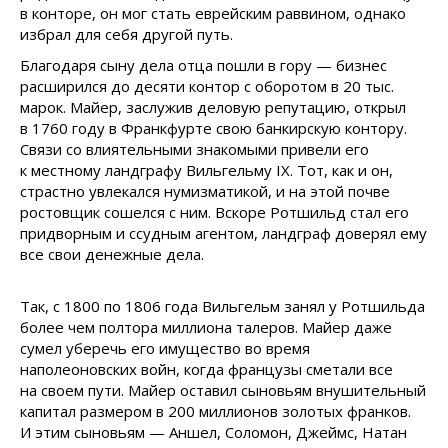
в конторе, он мог стать еврейским раввином, однако
избрал для себя другой путь.
Благодаря сыну дела отца пошли в гору — бизнес
расширился до десяти контор с оборотом в 20 тыс.
марок. Майер, заслужив деловую репутацию, открыл
в 1760 году в Франкфурте свою банкирскую контору.
Связи со влиятельными знакомыми привели его
к местному ландграфу Вильгельму IX. Тот, как и он,
страстно увлекался нумизматикой, и на этой почве
ростовщик сошелся с ним. Вскоре Ротшильд стал его
придворным и ссудным агентом, ландграф доверял ему
все свои денежные дела.
Так, с 1800 по 1806 года Вильгельм занял у Ротшильда
более чем полтора миллиона талеров. Майер даже
сумел уберечь его имущество во время
наполеоновских войн, когда французы сметали все
на своем пути. Майер оставил сыновьям внушительный
капитал размером в 200 миллионов золотых франков.
И этим сыновьям — Аншел, Соломон, Джеймс, Натан