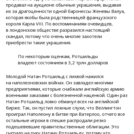
продавал на аукционе обычные украшения, выдавая
их за драгоценности одной баронессы Женевы Валуа,
которая якобы была родственницей французского
короля Карла VIII. По воспоминаниям очевидцев,
в лондонском обществе разразился настоящий
скандал, потому что очень многие захотели
приобрести такие украшения.
По некоторым оценкам, Ротшильды
владеют состоянием в 3,2 трлн долларов
Молодой Натан Ротшильд с лихвой нажился
на наполеоновских войнах. Он завладел многими
предприятиями, которые снабжали английскую армию
военными заказами с болезненной наценкой. Один раз
Натан Ротшильд ловко обманул всех на английской
бирже. Так, он пустил ложные слухи, что Веллингтон
проиграл Наполеону в битве при Ватерлоо, отчего все
остальные игроки в спешке распродали резко
подешевевшие правительственные облигации. Это
сыграло на руку Натану Ротшильду, потому что