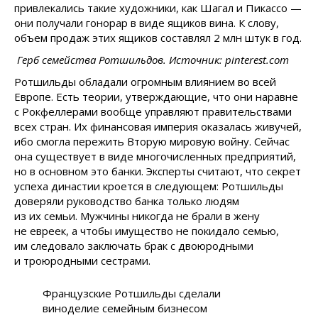
привлекались такие художники, как Шагал и Пикассо —
они получали гонорар в виде ящиков вина. К слову,
объем продаж этих ящиков составлял 2 млн штук в год.
Герб семейства Ротшильдов. Источник: pinterest.com
Ротшильды обладали огромным влиянием во всей
Европе. Есть теории, утверждающие, что они наравне
с Рокфеллерами вообще управляют правительствами
всех стран. Их финансовая империя оказалась живучей,
ибо смогла пережить Вторую мировую войну. Сейчас
она существует в виде многочисленных предприятий,
но в основном это банки. Эксперты считают, что секрет
успеха династии кроется в следующем: Ротшильды
доверяли руководство банка только людям
из их семьи. Мужчины никогда не брали в жену
не евреек, а чтобы имущество не покидало семью,
им следовало заключать брак с двоюродными
и троюродными сестрами.
Французские Ротшильды сделали
виноделие семейным бизнесом