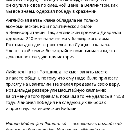
он скупил их все по смешной цене, а Веллингтон, как
мы все знаем, одержал победу в сражении.
Английская ветвь клана обладала не только
экономической, но и политической силой
в Великобритании. Так, английский премьер Дизраэли
одолжил 240 млн наличными у банкирского дома
Ротшильдов для строительства Суэцкого канала.
Члены этой семьи были крайне принципиальны, что
доказывает следующая история.
Лайонел Натан Ротшильд не смог занять место
в палате общин, потому что ему надо было принести
присягу на Евангелии. Не желая предавать свою веру,
Ротшильды развернули масштабную кампанию
за отмену этого правила, пока им это не удалось в 1858
году. Лайонел победил на следующих выборах
и присягнул на еврейской Библии.
Натан Майер фон Ротшильд — основатель английский
династии Ротшильдов. Источник: wikipedia.org