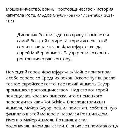
Мошенничество, войны, ростовщичество - история
капитала Ротшильдов
Опубликовано 17 сентября, 2021 -
13:23
Династия Ротшильдов по праву называется
самой богатой в мире. История успеха этой
семьи начинается во Франкфурте, когда
еврей Майер Ашмель Бауэр решил открыть
ростовщическую контору.
Немецкий город Франкфурт-на-Майне притягивал
к себе евреев со Средних веков. Вскоре тут выросло
тесное еврейское гетто, где некий Ашмель Бауэр
промышлял ростовщичеством. Над его конторой
помещалась красная вывеска, что с немецкого
переводится как «Rot Schild». Впоследствии сын
Ашмеля, Майер Бауэр, решил поменять собственную
фамилию в этой манере и назвался Ротшильдом.
Именно Майер Ашмель Ротшильд стал
родоначальником династии. С юных лет помогая отцу