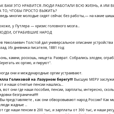
АК ВАМ ЭТО НРАВИТСЯ: ЛЮДИ РАБОТАЛИ ВСЮ ЖИЗНЬ, А ИМ 
А ТО, ЧТОБЫ ПРОСТО ВЫЖИТЬ?
 ведь многие молодые сидят сейчас без работы,— на какие шиши
охоже, у Путлера — кризис головного мозга...
ЛОДЕИ, ОГРАБИВШИЕ НАРОД
ев Николаевич Толстой дал универсальное описание устройства
азад. Из дневника писателя, 1881 год:
Вонь, камни, роскошь, нищета. Разврат. Собрались злодеи, огра
берегать их оргию, и пируют".
ногда они и международные оргии устраивают.
илла Голиковой на Лазурном берегу!!!
Высшую МЕРУ заслужил
от и наши отнятые пенсии нашлись...
а, вот они где наши пособия, пенсии, зарплаты, интересно, ско
довки безгранична!!!!!
 Вы представляете , как они обворовывают народ России? Как м
елюди жадные ...
от где наши пенсии в 200 тыс, и зарплаты от 300 тыс, и наши рес