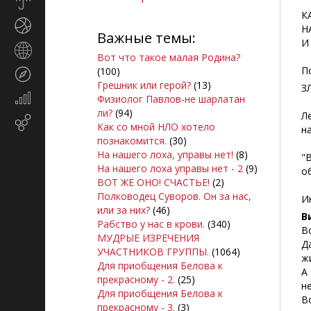
Прогноз
погоды
К
Спорт
Н
Важные темы:
И
Страны
Вот что такое малая Родина?
и
П
(100)
Туризм
регионы
Грешник или герой?
(13)
З
Экономика
Физиолог Павлов-не шарлатан
и
ли?
(94)
Л
Email-
финансы
Как со мной НЛО хотело
н
маркетинг
познакомится.
(30)
На нашего лоха, управы нет!
(8)
"
На нашего лоха управы нет - 2
(9)
о
ВОТ ЖЕ ОНО! СЧАСТЬЕ!
(2)
Полководец Суворов. Он за нас,
И
или за них?
(46)
В
Рабство у нас в крови.
(340)
В
МУДРЫЕ ИЗРЕЧЕНИЯ
Д
УЧАСТНИКОВ ГРУППЫ.
(1064)
жи
Для приобщения Белова к
А
прекрасному - 2.
(25)
н
Для приобщения Белова к
В
прекрасному - 3.
(3)