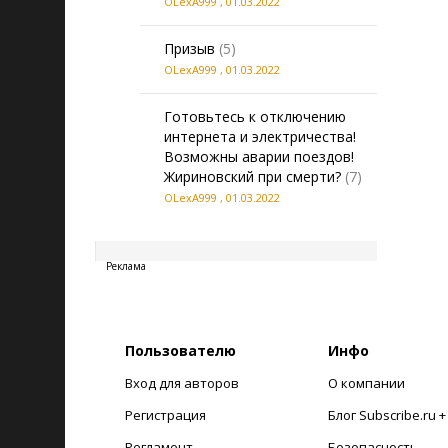
OLexA999
,
01.03.2022
Призыв
(5)
OLexA999
,
01.03.2022
Готовьтесь к отключению
интернета и электричества!
Возможны аварии поездов!
Жириновский при смерти?
(7)
OLexA999
,
01.03.2022
20260808201151
Реклама
Пользователю
Инфо
Вход для авторов
О компании
Регистрация
Блог Subscribe.ru 
Регламент
Безопасность