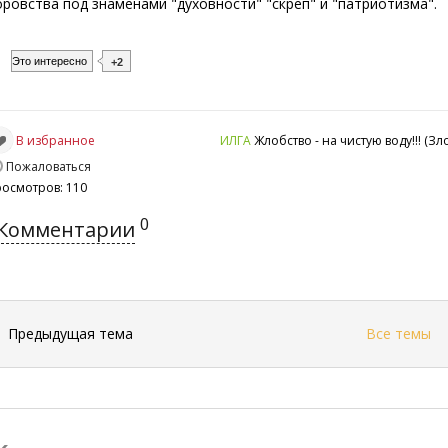
оровства под знаменами "духовности" "скреп" и "патриотизма".
Это интересно
+2
В избранное
ИЛГА
Жлобство - на чистую воду!!! (З
Пожаловаться
росмотров: 110
0
Комментарии
←
Предыдущая тема
Все темы