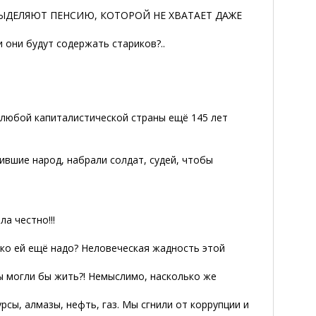
ВЫДЕЛЯЮТ ПЕНСИЮ, КОТОРОЙ НЕ ХВАТАЕТ ДАЖЕ
 они будут содержать стариков?..
 любой капиталистической страны ещё 145 лет
бившие народ, набрали солдат, судей, чтобы
а честно!!!
лько ей ещё надо? Неловеческая жадность этой
ы могли бы жить?! Немыслимо, насколько же
урсы, алмазы, нефть, газ. Мы сгнили от коррупции и