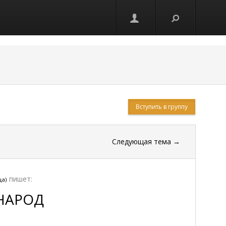
Вступить в группу
Следующая тема
→
пишет:
ца)
НАРОД