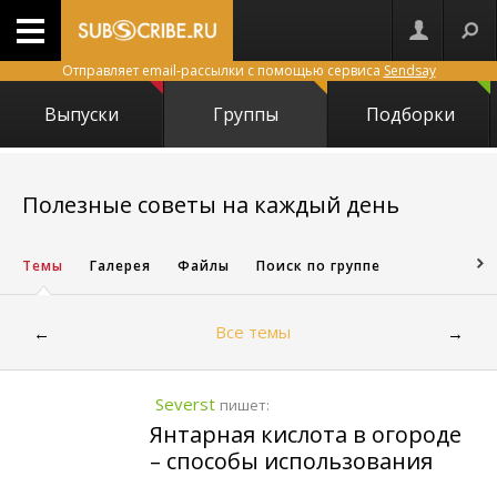
Отправляет email-рассылки с помощью сервиса
Sendsay
Выпуски
Группы
Подборки
4443
Полезные советы на каждый день
Темы
Галерея
Файлы
Поиск по группе
Все темы
←
→
Severst
пишет:
Янтарная кислота в огороде
– способы использования