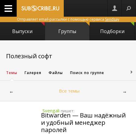
Отправляет email-рассылки с помощью сервиса
Sendsay
Выпуски
Группы
Подборки
2055
Полезный софт
Темы
Галерея
Файлы
Поиск по группе
Все темы
←
→
Svengali
пишет:
Bitwarden — Ваш надёжный
и удобный менеджер
паролей