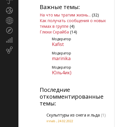
Прогноз
Важные темы:
погоды
Спорт
На что мы тратим жизнь...
(32)
Страны
Как получать сообщения о новых
и
темах в группе
(4)
Туризм
регионы
Глюки Скрайба
(14)
Модератор
Экономика
Kafist
и
Email-
финансы
Модератор
маркетинг
marinika
Модератор
Юль4ик)
Последние
откомментированные
темы:
Скульптуры из снега и льда
(1)
irinab
,
24.02.2022