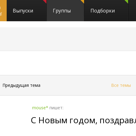
и
Выпуски
Группы
Подборки
y
←
Предыдущая тема
Все темы
mouse*
пишет:
С Новым годом, поздравля