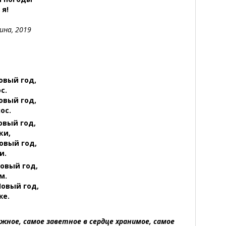
я!
ина, 2019
овый год,
с.
овый год,
ос.
овый год,
ки,
овый год,
и.
овый год,
м.
Новый год,
же.
ажное, самое заветное в сердце хранимое, самое