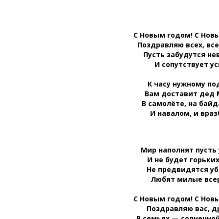
С Новым годом! С Нов
Поздравляю всех, всех
Пусть забудутся не
И сопутствует ус
К часу нужному по
Вам доставит дед 
В самолёте, на бай
И навалом, и враз
Мир наполнят пусть
И не будет горьких
Не предвидятся уб
Любят милые все
С Новым годом! С Нов
Поздравляю вас, д
В семьях — солнечно