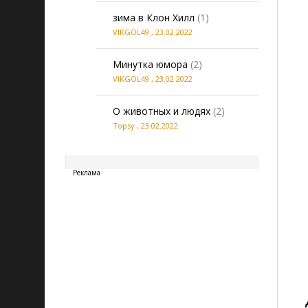
зима в Клон Хилл
(1)
VIKGOL49
,
23.02.2022
Минутка юмора
(2)
VIKGOL49
,
23.02.2022
О животных и людях
(2)
Topsy
,
23.02.2022
20260809112357
Реклама