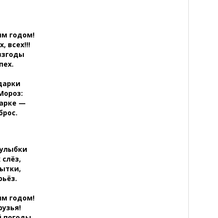
ым годом!
, всех!!!
взгоды
пех.
дарки
Мороз:
дарке —
брос.
 улыбки
 слёз,
ытки,
рьёз.
ым годом!
рузья!
й погоды