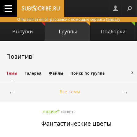
Отправляет email-рассылки с помощью сервиса
Sendsay
Выпуски
Группы
Подборки
1458
Позитив!
Темы
Галерея
Файлы
Поиск по группе
Все темы
←
→
mouse*
пишет:
Фантастические цветы