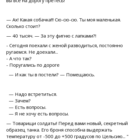
вы всё на дорогу прётесь!
— Ах! Какая собачка!!! Сю-сю-сю. Ты моя маленькая.
Сколько стоит?
— 40 тысяч. — За эту фигню с лапками?!
- Сегодня поехали с женой разводиться, постоянно
ругаемся. Не доехали...
- А что так?
- Поругались по дороге
— И как ты в постели? — Помещаюсь.
— Надо встретиться.
— Зачем?
— Есть вопросы.
— Я не хочу есть вопросы.
— Товарищи солдаты! Перед вами новый, секретный
образец танка. Его броня способна выдержать
температуру от -500 до +500 градусов по Цельсию... "