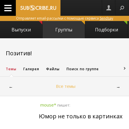
Отправляет email-рассылки с помощью сервиса
Sendsay
Выпуски
Группы
Подборки
1458
Позитив!
Темы
Галерея
Файлы
Поиск по группе
Все темы
←
→
mouse*
пишет:
Юмор не только в картинках