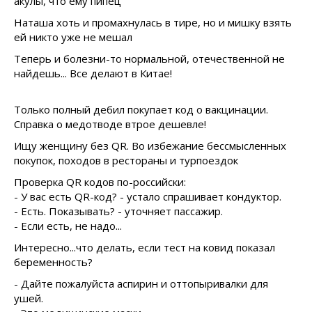
акулы, что ему пипец
Наташа хоть и промахнулась в тире, но и мишку взять
ей никто уже не мешал
Теперь и болезни-то нормальной, отечественной не
найдешь... Все делают в Китае!
Только полный дебил покупает код о вакцинации.
Справка о медотводе втрое дешевле!
Ищу женщину без QR. Во избежание бессмысленных
покупок, походов в рестораны и турпоездок
Проверка QR кодов по-российски:
- У вас есть QR-код? - устало спрашивает кондуктор.
- Есть. Показывать? - уточняет пассажир.
- Если есть, не надо...
Интересно...что делать, если тест на ковид показал
беременность?
- Дайте пожалуйста аспирин и оттопыривалки для
ушей.