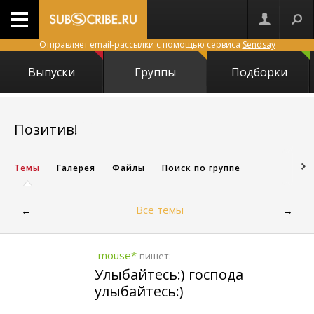
Отправляет email-рассылки с помощью сервиса
Sendsay
Выпуски
Группы
Подборки
1458
Позитив!
Темы
Галерея
Файлы
Поиск по группе
Все темы
←
→
mouse*
пишет:
Улыбайтесь:) господа
улыбайтесь:)