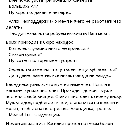
- Мне пожалуйста три больших конверта.
- Больших? А4?
- Ну хорошо, давайте четыре...
- Алло! Техподдержка? У меня ничего не работает! Что
делать?
- Так, для начала, попробуем включить Ваш мозг...
Бомж приходит в бюро находок.
- Кошелек случайно никто не приносил?
- С какой суммой?
- Ну, сотня-полторы меня устроят
- Серега, ты заметил, что у твоей тещи зуб золотой?
- Да я давно заметил, все никак повода не найду...
Блондинка узнала, что муж ей изменяет. Пошла в
магазин, купила пистолет. Приходит домой - муж в
постели с любовницей. Ставит пистолет к своему виску.
Муж увидел, подбегает к ней, становится на колени и
молит, чтобы она не стреляла. Блондинка, грозно:
- Молчи! Ты - следующий...
Немой аквалангист Василий прочел по губам белой