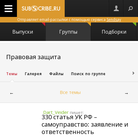
Отправляет email-рассылки с помощью сервиса
Sendsay
Выпуски
Группы
Подборки
3575
Правовая защита
Темы
Галерея
Файлы
Поиск по группе
Все темы
←
→
Dart_Veider
пишет:
330 статья УК РФ –
самоуправство: заявление и
ответственность