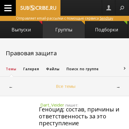
Отправляет email-рассылки с помощью сервиса
Sendsay
Выпуски
Группы
Подборки
3575
Правовая защита
Темы
Галерея
Файлы
Поиск по группе
Все темы
←
→
Dart_Veider
пишет:
Геноцид: состав, причины и
ответственность за это
преступление