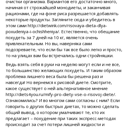
очистки организма. Вариантов его достаточно много,
начиная от строжайшей монодиеты, и заканчивая
рационами, где на фоне риса разрешается добавлять
некоторые продукты. Загляните сюда и убедитесь в
этом сами http://dietwink.com/risovaya-dieta-dlya-
poxudeniya-i-ochishheniya/. Естественно, что обещание
похудеть за 7 дней на 10 кг, является очень
привлекательным. Но вы, наверняка сами
подозреваете, что если бы так все было легко и просто,
то на улицах вам бы встречались одни стройняшки.
Ведь взять себя в руки на неделю могут если и не все,
то большинство желающих похудеть. И таким образом
проблема лишнего веса была бы решена раз и
навсегда! Но вернемся к рисовой диете. Смотрите,
какое существует о ней альтернативное мнение
http://diets4you.ru/mify-pro-diety-vse-o-risovoj-diete/.
Ознакомились? И во многом сами согласны с ним? Если
говорить о других быстрых диетах, то можно сделать
общий вывод, о котором умалчивают те, кто их
предлагает – похудение при таких экспресс-методах
происходит за счет потери лишней жидкости и