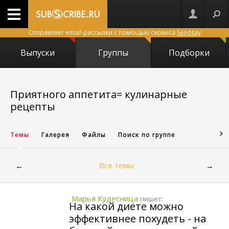
Отправляет email-рассылки с помощью сервиса
Sendsay
Выпуски
Группы
Подборки
Приятного аппетита= кулинарные
18040
рецепты
Темы
Галерея
Файлы
Поиск по группе
Все темы
←
→
Марья Кудесница
пишет:
На какой диете можно
эффективнее похудеть - на