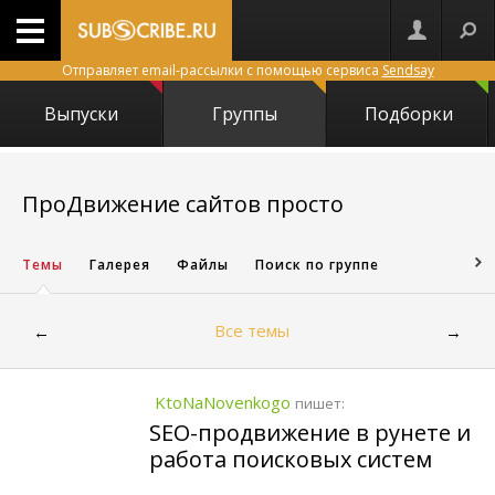
Отправляет email-рассылки с помощью сервиса
Sendsay
Выпуски
Группы
Подборки
1605
ПроДвижение сайтов просто
Темы
Галерея
Файлы
Поиск по группе
Все темы
←
→
KtoNaNovenkogo
пишет:
SEO-продвижение в рунете и
работа поисковых систем