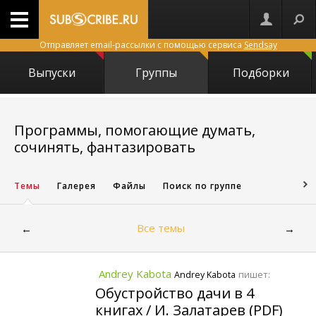
Отправляет email-рассылки с помощью сервиса
Sendsay
Выпуски
Группы
Подборки
Программы, помогающие думать,
565
сочинять, фантазировать
Темы
Галерея
Файлы
Поиск по группе
Все темы
←
→
Andrey Kabota
пишет:
Andrey Kabota
Обустройство дачи в 4
книгах / И. Залатарев (PDF)