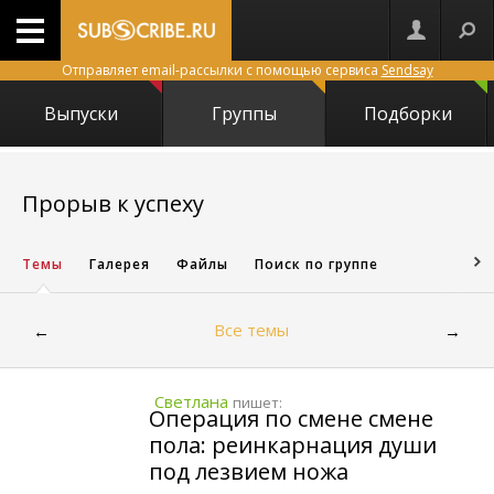
Отправляет email-рассылки с помощью сервиса
Sendsay
Выпуски
Группы
Подборки
2857
Прорыв к успеху
Темы
Галерея
Файлы
Поиск по группе
Все темы
←
→
Светланa
пишет:
Операция по смене смене
пола: реинкарнация души
под лезвием ножа