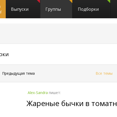
и
Выпуски
Группы
Подборки
y
13490
рки
←
Предыдущая тема
Все темы
Alex-Sandra
пишет:
Жареные бычки в томат