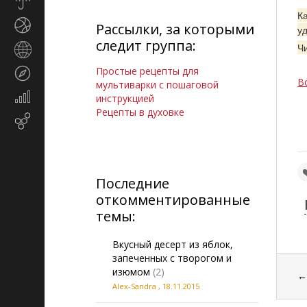
Прогноз
погоды
Ка
Спорт
Рассылки, за которыми
у
следит группа:
Ч
Страны
и
Простые рецепты для
Туризм
регионы
В
мультиварки с пошаговой
Экономика
инструкцией
и
Рецепты в духовке
Email-
финансы
маркетинг
Последние
откомментированные
темы:
Вкусный десерт из яблок,
запеченных с творогом и
изюмом
(2)
Alex-Sandra
,
18.11.2015