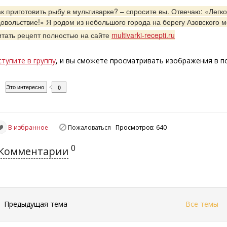
к приготовить рыбу в мультиварке? – спросите вы. Отвечаю: «Легко
довольствие!» Я родом из небольшого города на берегу Азовского м
итать рецепт полностью на сайте
multivarki-recepti.ru
ступите в группу
, и вы сможете просматривать изображения в 
Это интересно
0
В избранное
Пожаловаться
Просмотров: 640
0
Комментарии
←
Предыдущая тема
Все темы