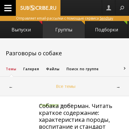
Отправляет email-рассылки с помощью сервиса
Sendsay
Выпуски
Группы
Подборки
14669
Разговоры о собаке
Темы
Галерея
Файлы
Поиск по группе
Все темы
←
→
Собака доберман. Читать
muhamor
пишет:
краткое содержание:
характеристика породы,
воспитание и стандарт