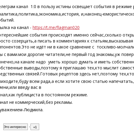
елеграм канал 1:0 в пользу истины освещает события в режиме 
налитика,политика,экономика,история, и,наконец-юмористическ
обытий.
сылка на канал -
https://t.me/flagman020
нтереснейшие события происходят именно сейчас,сколько откры
росто созерцать,а писать в комментариях к статьям,высказыва
ппонентов.Это не идёт ни в какое сравнение с тоскливо-молчал
ы с вами.мои дорогие читатели,не первый год знакомы,уж поверь
онечно,на канале надо уметь хорошо думать и иметь собственн
обственные выводы,поэтому я приглашаю тех,кто мыслит самост
ледственных связей.Готовых рецептов здесь нет,поэтому тех,кто
риходите,буду всем рада,а если хотите свою статью напечатать
мени,или введу вас в
анал,как публициста в постоянном режиме.
анал не коммерческий,без рекламы.
 уважением-Людмила.
Это интересно
+1