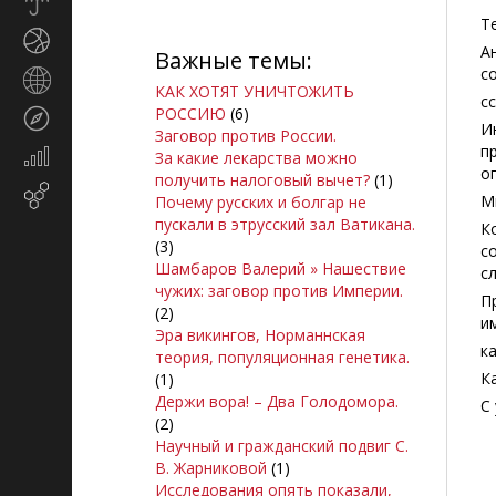
Прогноз
погоды
Т
Спорт
А
Важные темы:
с
Страны
КАК ХОТЯТ УНИЧТОЖИТЬ
и
с
РОССИЮ
(6)
Туризм
регионы
И
Заговор против России.
п
Экономика
За какие лекарства можно
о
и
получить налоговый вычет?
(1)
Email-
финансы
М
Почему русских и болгар не
маркетинг
пускали в этрусский зал Ватикана.
К
(3)
с
Шамбаров Валерий » Нашествие
с
чужих: заговор против Империи.
П
(2)
и
Эра викингов, Норманнская
к
теория, популяционная генетика.
К
(1)
Держи вора! – Два Голодомора.
С
(2)
Научный и гражданский подвиг С.
В. Жарниковой
(1)
Исследования опять показали,