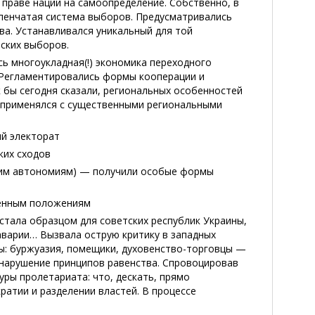
праве наций на самоопределение. Собственно, в
упенчатая система выборов. Предусматривались
а. Устанавливался уникальный для той
ских выборов.
ь многоукладная(!) экономика переходного
 Регламентировались формы кооперации и
 бы сегодня сказали, региональных особенностей
н применялся с существенными региональными
ий электорат
ких сходов
угим автономиям) — получили особые формы
менным положениям
 стала образцом для советских республик Украины,
аварии… Вызвала острую критику в западных
сы: буржуазия, помещики, духовенство-торговцы —
 нарушение принципов равенства. Спровоцировав
ры пролетариата: что, дескать, прямо
атии и разделении властей. В процессе