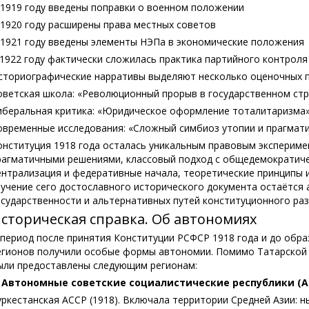
 1919 году введены поправки о военном положении
 1920 году расширены права местных советов
 1921 году введены элементы НЭПа в экономические положения
 1922 году фактически сложилась практика партийного контроля
сториографические нарративы выделяют несколько оценочных 
оветская школа: «Революционный прорыв в государственном стр
иберальная критика: «Юридическое оформление тоталитаризма»,
овременные исследования: «Сложный симбиоз утопии и прагмати
онституция 1918 года осталась уникальным правовым эксперим
рагматичными решениями, классовый подход с общедемократиче
ентрализация и федеративные начала, теоретические принципы 
зучение сего достославного исторического документа остаётся
осударственности и альтернативных путей конституционного раз
сторическая справка. Об автономиях
 период после принятия Конституции РСФСР 1918 года и до обра
егионов получили особые формы автономии. Помимо Татарской А
ыли предоставлены следующим регионам:
. Автономные советские социалистические республики (А
уркестанская АССР (1918). Включала территории Средней Азии: н