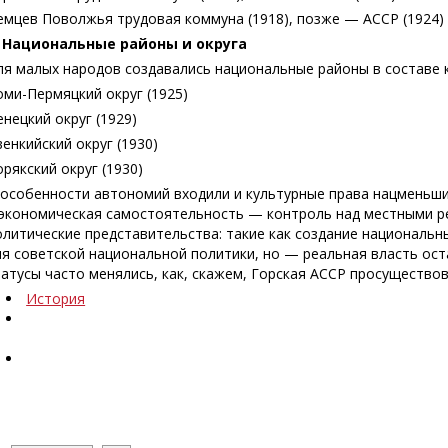
емцев Поволжья трудовая коммуна (1918), позже — АССР (1924)
. Национальные районы и округа
ля малых народов создавались национальные районы в составе к
оми-Пермяцкий округ (1925)
енецкий округ (1929)
венкийский округ (1930)
орякский округ (1930)
 особенности автономий входили и культурные права нацменьшин
 экономическая самостоятельность — контроль над местными ре
олитические представительства: такие как создание национальн
ля советской национальной политики, но — реальная власть ост
татусы часто менялись, как, скажем, Горская АССР просуществова
История