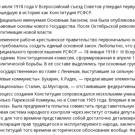
0 июля 1918 года V Всероссийский съезд Советов утвердил перв
ошедшую в историю как Конституция РСФСР.
фициально именуемая Основным Законом, она была опубликова
равовые основы нового государства. После Октябрьской револю
егитимации новой власти.
ременное рабоче-крестьянское правительство первоначально опи
отребовалось создать единый основной закон. Любопытно, что 
фициального провозглашения РСФСР — 18 января 1918 г. III Все
оздании. Конституционная комиссия, сформированная в апреле 1
олитической борьбы. В её составе выделялись три основные гру
Государственники» во главе с Лениным, выступавшие за сильную
Левые коммунисты»: Бухарин, К.Радек, — предлагавшие элемент
Националы»: Сталин, Ш.Мухтаров, — отстаивавшие федеративны
роцесс создания Конституции сопровождался несколькими уник
олько Парижской Коммуны, но и Советов 1905 года. Впервые в м
енза». Была предпринята попытка совместить представительную
овая система народного контроля через институт отзыва депутат
то для того времени представляло собой достаточно детализир
екларация прав трудящегося и эксплуатируемого народа, заклю
онституций того времени историческое обоснование вообще. Ф