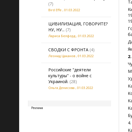
Т
(7)
К
Bird Effe
,
01.03.2022
1
1
ЦИВИЛИЗАЦИЯ, ГОВОРИТЕ?
Г
НУ, НУ...
(7)
б
Лариса Белфорд
,
01.03.2022
Д
Я
СВОДКИ С ФРОНТА
(4)
Леонид Цаканов
,
01.03.2022
2
Ч
Российские "деятели
М
культуры" - о войне с
У
Украиной.
(28)
К
Ольга Денисова
,
01.03.2022
К
20260809082603
К
К
Реклама
Б
4
К