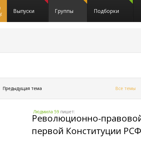
и
Выпуски
Группы
Подборки
y
5557
←
Предыдущая тема
Все темы
Людмила 59
пишет:
Революционно-правовой
первой Конституции РС