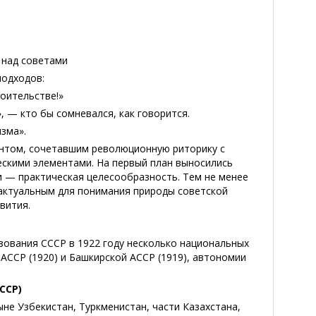
 над советами
подходов:
оительстве!»
 — кто бы сомневался, как говорится.
зма».
ентом, сочетавшим революционную риторику с
скими элементами. На первый план выносились
и — практическая целесообразность. Тем не менее
 актуальным для понимания природы советской
вития.
зования СССР в 1922 году несколько национальных
ССР (1920) и Башкирской АССР (1919), автономии
ССР)
ыне Узбекистан, Туркменистан, части Казахстана,