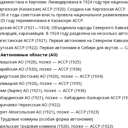
аджикистана и Киргизии. Ликвидирована в 1924 году при национ
иргизская (Казахская) АССР (1920). Создана как Киргизская АССР
930-е годы советская власть провела национальное размежевани
925 году переименована в Казахскую АССР.
орская АССР (1921—1924). Объединяла народы Северного Кавказа
алкарцев, карачаевцев. В 1924 году разделена на несколько авт
агестанская АССР (1921). Первая автономия на Северном Кавказ
кутская АССР (1922). Первая автономия в Сибири для якутов — С
. Автономные области (АО)
увашская АО (1920), позже — АССР (1925)
арийская АО (1920), позже — АССР (1936)
дмуртская (Вотская) АО (1920), позже — АССР (1934)
алмыцкая АО (1920), позже — АССР (1935)
оми (Зырян) АО (1921), позже — АССР (1936)
абардинская АО (1921), позже — Кабардино-Балкарская АССР (19
арачаево-Черкесская АО (1922)
урят-Монгольская АО (1921), позже — АССР (1923)
. Трудовые коммуны (особая форма автономии)
арельская трудовая коммуна (1920), позже — АССР (1923)