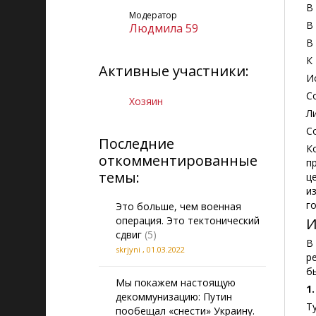
В
Модератор
В
Людмила 59
В
К
Активные участники:
И
С
Xoзяин
Л
С
Последние
К
откомментированные
п
темы:
ц
и
г
Это больше, чем военная
операция. Это тектонический
И
сдвиг
(5)
В
skrjyni
,
01.03.2022
р
б
Мы покажем настоящую
1
декоммунизацию: Путин
Т
пообещал «снести» Украину.