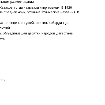
альном размежевании.
. Казахов тогда называли «киргизами». В 1920—
е Средней Азии, уточнив этнические названия. В
: чеченцев, ингушей, осетин, кабардинцев,
ономий.
е, объединившая десятки народов Дагестана.
аха.
36)