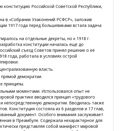
ую конституцию Российской Советской Республики,
на в «Собрании Узаконений РСФСР», заложив
ции 1917 года перед большевиками встала задача
ралось на отдельные декреты, но к 1918 г.
разработка конституции началась ещё до
российский съезд Советов принял решение о её
918 года, работала в условиях острой
ппировки:
 централизованную власть.
ы прямой демократии.
е принципы.
альными моментами. Использовался опыт не
ировой практике вводился принцип «трудового
 и непосредственную демократии. Вводилась также
ов. Конституция состояла из 6 разделов и 17 глав,
ованный документ. Особого внимания заслуживает
чённая в Преамбуле. Содержала нехарактерное для
актически представляя собой манифест мировой