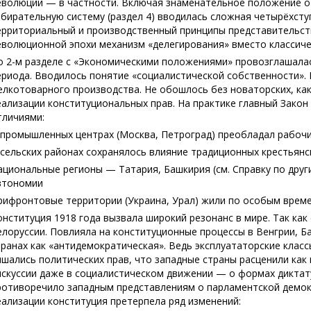
еволюции — в частности. Включая знаменательное положение о 
збирательную систему (раздел 4) вводилась сложная четырёхст
ерриториальный и производственный принципы представительств
еволюционной эпохи механизм «делегирования» вместо классиче
о 2-м разделе с «Экономическими положениями» провозглашалас
ериода. Вводилось понятие «социалистической собственности».
елкотоварного производства. Не обошлось без новаторских, как
еализации конституциональных прав. На практике главный Зако
тличиями:
 промышленных центрах (Москва, Петроград) преобладал рабоч
 сельских районах сохранялось влияние традиционных крестьянс
ациональные регионы — Татария, Башкирия (см. Справку по др
втономии
рифронтовые территории (Украина, Урал) жили по особым вре
онституция 1918 года вызвала широкий резонанс в мире. Так как
елоруссии. Повлияла на конституционные процессы в Венгрии, Б
транах как «антидемократическая». Ведь эксплуататорские клас
ишались политических прав, что западные страны расценили как
искуссии даже в социалистическом движении — о формах диктату
ротиворечило западным представлениям о парламентской демокр
еализации конституция претерпела ряд изменений: