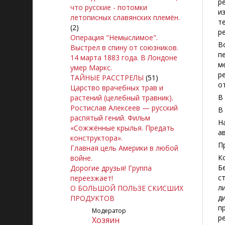
р
что русские - потомки
и
летописных славянских племён.
т
(2)
р
Операция "Немыслимое".
В
Выстрел в спину от союзников.
п
14 марта 1883 года. В Лондоне
м
умер Маркс.
р
ТАЙНЫЕ РАССТРЕЛЫ
(51)
о
Царство врачебных трав и
В
растений (целебный травник).
Ростислав Алексеев — русский
В
распятый гений. Фильм
Н
«Сожжённые крылья. Предать
а
конструктора».
П
Главная цель Америки в любой
К
войне.
Б
Дорогие друзья! Группа
с
переезжает!
л
О БОЛЬШОЙ ПОЛЬЗЕ СКИСШИХ
д
ПРОДУКТОВ
п
Модератор
р
Xoзяин