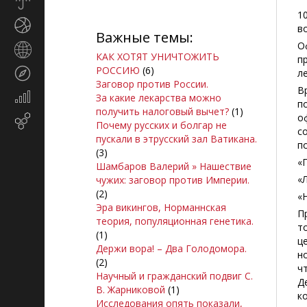
Прогноз
погоды
1
Спорт
в
Важные темы:
О
Страны
КАК ХОТЯТ УНИЧТОЖИТЬ
п
и
РОССИЮ
(6)
Туризм
л
регионы
Заговор против России.
В
Экономика
За какие лекарства можно
п
и
получить налоговый вычет?
(1)
о
Email-
финансы
Почему русских и болгар не
с
маркетинг
пускали в этрусский зал Ватикана.
п
(3)
«
Шамбаров Валерий » Нашествие
«
чужих: заговор против Империи.
(2)
«
Эра викингов, Норманнская
П
теория, популяционная генетика.
т
(1)
ц
Держи вора! – Два Голодомора.
н
(2)
ч
Научный и гражданский подвиг С.
Д
В. Жарниковой
(1)
к
Исследования опять показали,