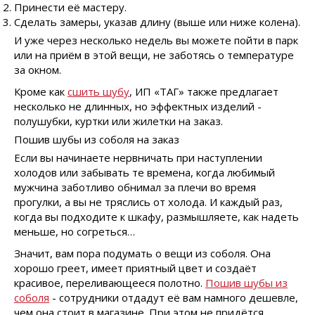
Принести её мастеру.
Сделать замеры, указав длину (выше или ниже колена).
И уже через несколько недель вы можете пойти в парк
или на приём в этой вещи, не заботясь о температуре
за окном.
Кроме как
сшить шубу
, ИП «ТАГ» также предлагает
несколько не длинных, но эффектных изделий -
полушубки, куртки или жилетки на заказ.
Пошив шубы из соболя на заказ
Если вы начинаете нервничать при наступлении
холодов или забывать те времена, когда любимый
мужчина заботливо обнимал за плечи во время
прогулки, а вы не тряслись от холода. И каждый раз,
когда вы подходите к шкафу, размышляете, как надеть
меньше, но согреться…
Значит, вам пора подумать о вещи из соболя. Она
хорошо греет, имеет приятный цвет и создаёт
красивое, переливающееся полотно.
Пошив шубы из
соболя
- сотрудники отдадут её вам намного дешевле,
чем она стоит в магазине. При этом не придётся