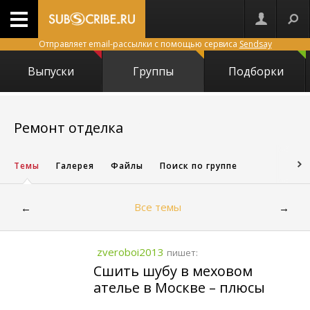
Отправляет email-рассылки с помощью сервиса
Sendsay
Выпуски
Группы
Подборки
6879
Ремонт отделка
Темы
Галерея
Файлы
Поиск по группе
Все темы
←
→
zveroboi2013
пишет:
Сшить шубу в меховом
ателье в Москве – плюсы