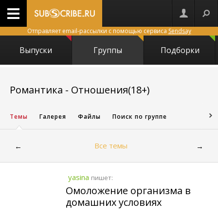
Отправляет email-рассылки с помощью сервиса
Sendsay
Выпуски
Группы
Подборки
5227
Романтика - Отношения(18+)
Темы
Галерея
Файлы
Поиск по группе
Все темы
←
→
yasina
пишет:
Омоложение организма в
домашних условиях