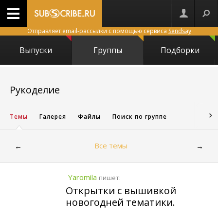
Отправляет email-рассылки с помощью сервиса
Sendsay
Выпуски
Группы
Подборки
150
Рукоделие
Темы
Галерея
Файлы
Поиск по группе
Все темы
←
→
Yaromila
пишет:
Открытки с вышивкой
новогодней тематики.