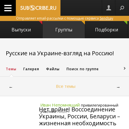
Отправляет email-рассылки с помощью сервиса
Sendsay
Выпуски
Группы
Подборки
700
Русские на Украине-взгляд на Россию!
Темы
Галерея
Файлы
Поиск по группе
Все темы
←
→
Иван Непомнящий
привилегированный
Нет войне! Воссоединение
пишет:
участник
Украины, России, Беларуси –
жизненная необходимость