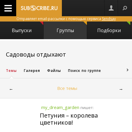
Отправляет email-рассылки с помощью сервиса
Sendsay
Выпуски
Группы
Подборки
19125
Садоводы отдыхают
Темы
Галерея
Файлы
Поиск по группе
Все темы
←
→
my_dream_garden
пишет:
Петуния – королева
цветников !