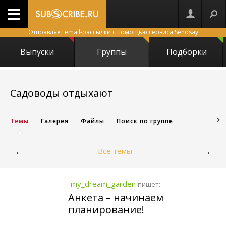
Отправляет email-рассылки с помощью сервиса
Sendsay
Выпуски
Группы
Подборки
19125
Садоводы отдыхают
Темы
Галерея
Файлы
Поиск по группе
Все темы
←
→
my_dream_garden
пишет:
Анкета – начинаем
планирование!