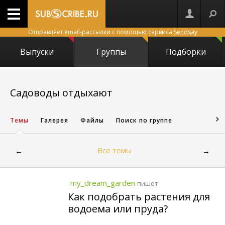
Отправляет email-рассылки с помощью сервиса
Sendsay
Выпуски
Группы
Подборки
19125
Садоводы отдыхают
Темы
Галерея
Файлы
Поиск по группе
Все темы
←
→
my_dream_garden
пишет:
Как подобрать растения для
водоема или пруда?