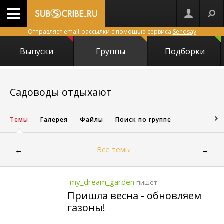
Отправляет email-рассылки с помощью сервиса
Sendsay
Выпуски
Группы
Подборки
19125
Садоводы отдыхают
Темы
Галерея
Файлы
Поиск по группе
Все темы
←
→
my_dream_garden
пишет:
Пришла весна - обновляем
газоны!