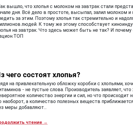
Так вышло, что хлопья с молоком на завтрак стали предс
ачале дня. Всё дело в простоте, высыпал, залил молоком и
ледить за этим. Поэтому хлопья так стремительно и надо
иллионов людей. К тому же этому способствует киноинду
лопья на завтрак. Что здесь может быть не так? И почему 
ацион.ТОП
з чего состоят хлопья?
лядя на привлекательную обложку коробки с хлопьями, хоче
итаминов - не пустые слова. Производитель заявляет, что
евероятное количество энергии и сил, но что происходит 
о наоборот, а количество полезных веществ приближается 
ез меры добавляют...
родолжить чтение →