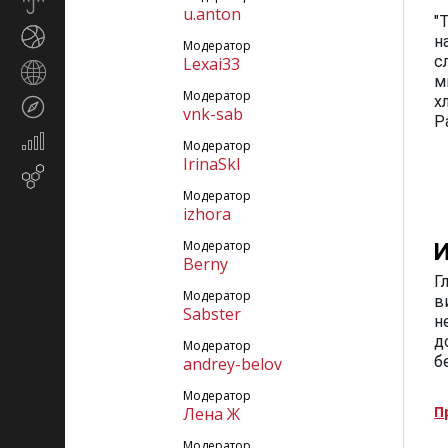
Прогноз
u.anton
погоды
"
Спорт
н
Модератор
с
Lexai33
Страны
м
и
Модератор
х
Туризм
регионы
vnk-sab
Р
Экономика
Модератор
и
IrinaSkl
Email-
финансы
маркетинг
Модератор
izhora
Модератор
И
Berny
Г
Модератор
в
Sabster
н
д
Модератор
б
andrey-belov
Модератор
П
Лена Ж
Модератор