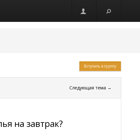
Вступить в группу
Следующая тема
→
ья нa зaвтpaк?