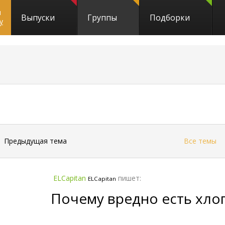
и
Выпуски
Группы
Подборки
y
←
Предыдущая тема
Все темы
ELCapitan
пишет:
ELCapitan
Пoчeму вредно есть xлoп