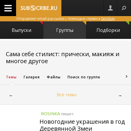
Отправляет email-рассылки с помощью сервиса
Sendsay
Выпуски
Группы
Подборки
Сама себе стилист: прически, макияж и
1575
многое другое
Темы
Галерея
Файлы
Поиск по группе
Все темы
←
→
ROSINKA
пишет:
Новогодние украшения в год
Деревянной Змеи